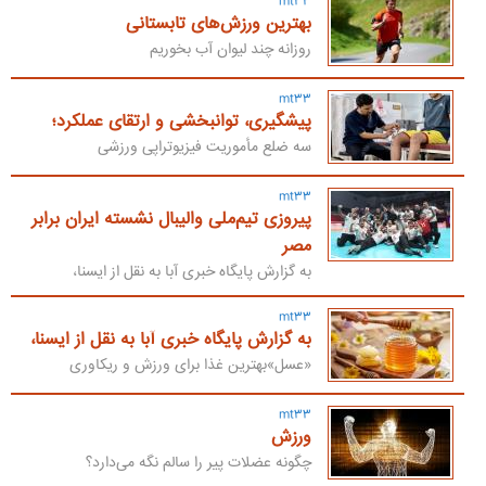
mt33
بهترین‌ ورزش‌های تابستانی
روزانه چند لیوان آب بخوریم
mt33
پیشگیری، توانبخشی و ارتقای عملکرد؛
سه ضلع مأموریت فیزیوتراپی ورزشی
mt33
پیروزی تیم‌ملی والیبال نشسته ایران برابر
مصر
به گزارش پایگاه خبری آبا به نقل از ایسنا،
mt33
به گزارش پایگاه خبری آبا به نقل از ایسنا،
«عسل»بهترین غذا برای ورزش و ریکاوری
mt33
ورزش
چگونه عضلات پیر را سالم نگه می‌دارد؟