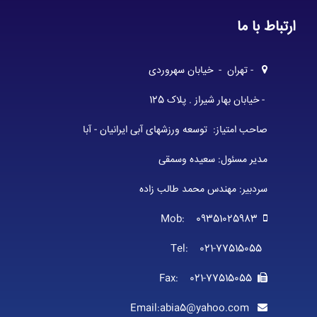
ارتباط با ما
- تهران - خیابان سهروردی
- خیابان بهار شیراز . پلاک 125
صاحب امتیاز: توسعه ورزشهای آبی ایرانیان - آبا
مدیر مسئول: سعیده وسمقی
سردبیر: مهندس محمد طالب زاده
Mob: 09351025983
Tel: 021-77515055
Fax: 021-77515055
Email:abia5@yahoo.com