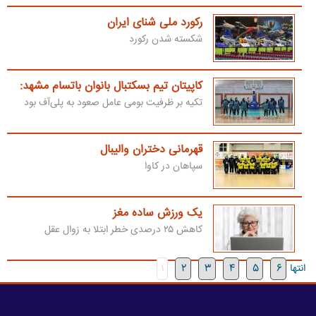
رکورد ملی شنای ایران
شکسته شدن رکورد
کاپیتان تیم بسکتبال بانوان باتسام مشهد:
تکیه بر ظرفیت بومی عامل صعود به پلی‌آف بود
قهرمانی دختران والیبال
سپاهان در کاوا
یک ورزش ساده مغز
کاهش ۲۵ درصدی خطر ابتلا به زوال عقل
انتها
6
5
4
3
2
1