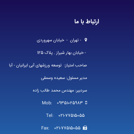
ارتباط با ما
- تهران - خیابان سهروردی
- خیابان بهار شیراز . پلاک 125
صاحب امتیاز: توسعه ورزشهای آبی ایرانیان - آبا
مدیر مسئول: سعیده وسمقی
سردبیر: مهندس محمد طالب زاده
Mob: 09351025983
Tel: 021-77515055
Fax: 021-77515055