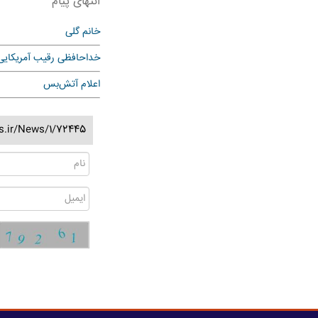
انتهای پیام
خانم گلی
خداحافظی رقیب آمریکایی
اعلام آتش‌بس
ss.ir/News/1/72445