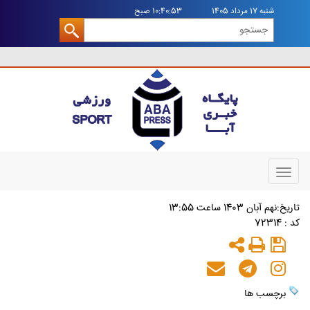
شنبه 17 مرداد 1405
10:40:53 صبح
Toggle
navigation
تاريخ:نهم آبان 1403 ساعت 13:55
کد : 72314
برچسب ها