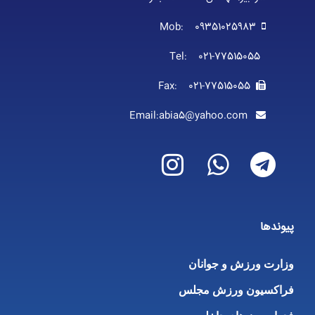
Mob: 09351025983
Tel: 021-77515055
Fax: 021-77515055
Email:abia5@yahoo.com
پیوندها
وزارت ورزش و جوانان
فراکسیون ورزش مجلس