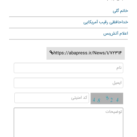
خانم گلی
خداحافظی رقیب آمریکایی
اعلام آتش‌بس
https://abapress.ir/News/1/72314