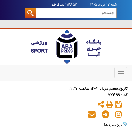
شنبه 17 مرداد 1405
2:46:54 بعد از ظهر
Toggle
navigation
تاريخ:هفتم مرداد 1404 ساعت 02:17
کد : 72399
برچسب ها