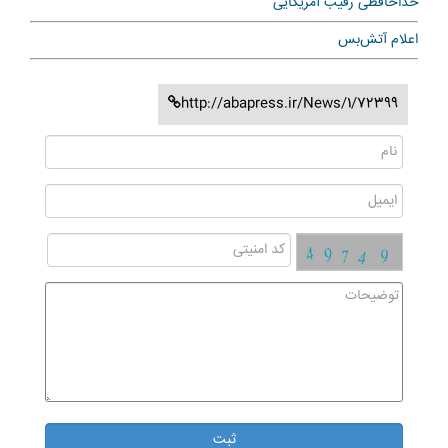
خداحافظی رقیب آمریکایی
اعلام آتش‌بس
http://abapress.ir/News/1/72399