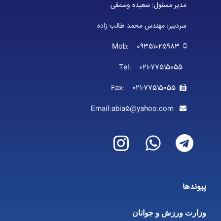
مدیر مسئول: سعیده وسمقی
سردبیر: مهندس محمد طالب زاده
Mob: 09351025983
Tel: 021-77515055
Fax: 021-77515055
Email:abia5@yahoo.com
پیوندها
وزارت ورزش و جوانان