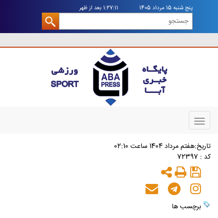
پنج شنبه 15 مرداد 1405
1:27:11 بعد از ظهر
Toggle
navigation
تاريخ:هفتم مرداد 1404 ساعت 02:10
کد : 72397
برچسب ها