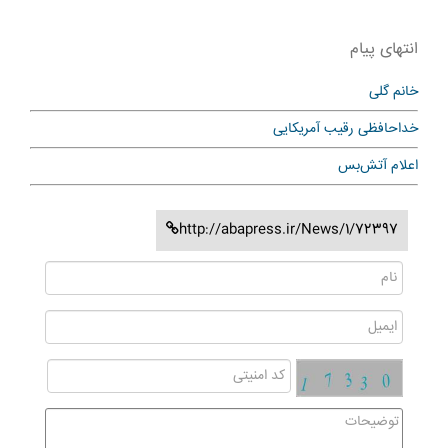
انتهای پیام
خانم گلی
خداحافظی رقیب آمریکایی
اعلام آتش‌بس
http://abapress.ir/News/1/72397