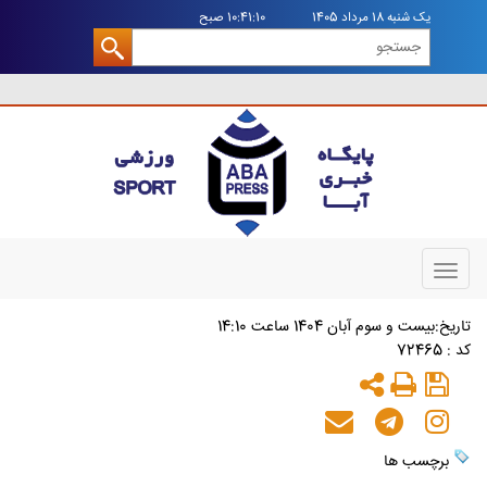
يک شنبه 18 مرداد 1405
10:41:11 صبح
Toggle
navigation
تاريخ:بيست و سوم آبان 1404 ساعت 14:10
کد : 72465
برچسب ها