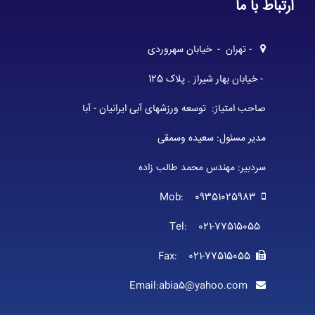
ارتباط با ما
- تهران - خیابان سهروردی
- خیابان بهار شیراز . پلاک 125
صاحب امتیاز: توسعه ورزشهای آبی ایرانیان - آبا
مدیر مسئول: سعیده وسمقی
سردبیر: مهندس محمد طالب زاده
Mob: 09351025983
Tel: 021-77515055
Fax: 021-77515055
Email:abia5@yahoo.com