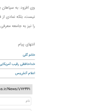
وی افزود: به سپاهان با
نیست، بلکه نمادی از 
را نیز به جامعه معرفی
انتهای پیام
خانم گلی
خداحافظی رقیب آمریکایی
اعلام آتش‌بس
ss.ir/News/1/72461