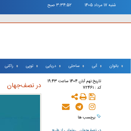
شنبه 17 مرداد 1405
3:34:53 صبح
بانوان
آبی
ساحلی
دریایی
توپی
راکتی
تاريخ:نهم آبان 1404 ساعت 19:43
در نصف‌جهان
کد : 72461
برچسب ها
در نصف‌جهان
,
رونمایی از طرح