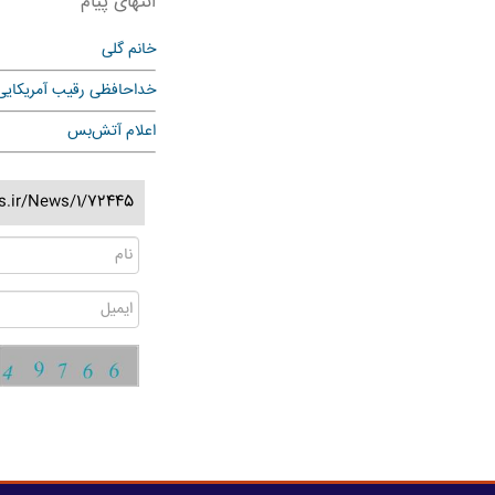
انتهای پیام
خانم گلی
خداحافظی رقیب آمریکایی
اعلام آتش‌بس
ss.ir/News/1/72445