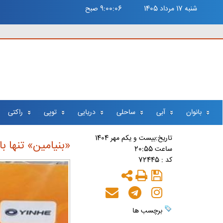
شنبه 17 مرداد 1405
9:00:07 صبح
بانوان
آبی
ساحلی
دریایی
توپی
راکتی
تاريخ:بيست و يکم مهر 1404
«بنیامین» تنها با
ساعت 20:55
کد : 72445
برچسب ها