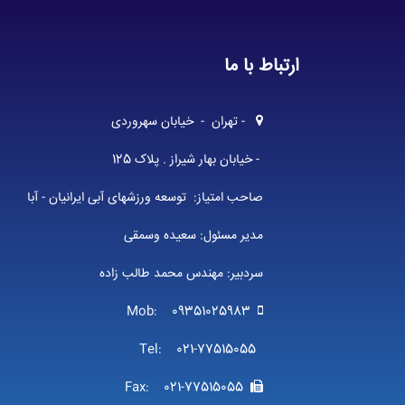
ارتباط با ما
- تهران - خیابان سهروردی
- خیابان بهار شیراز . پلاک 125
صاحب امتیاز: توسعه ورزشهای آبی ایرانیان - آبا
مدیر مسئول: سعیده وسمقی
سردبیر: مهندس محمد طالب زاده
Mob: 09351025983
Tel: 021-77515055
Fax: 021-77515055