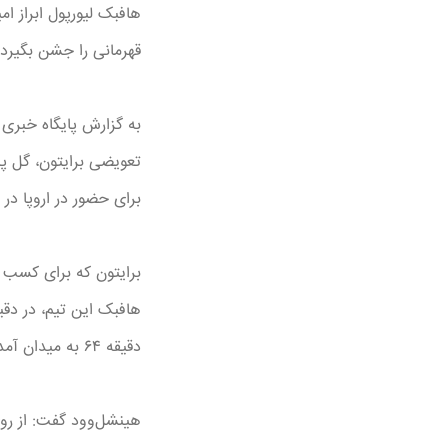
هافبک لیورپول ابراز ا
قهرمانی را جشن بگیرد.
به گزارش پایگاه خبری آ
تعویضی برایتون، گل پی
برای حضور در اروپا در 
برایتون که برای کسب 
دقیقه ۶۴ به میدان آمد، چهار دقیقه بعد با یک شوت هوشمندانه بازی را به تساوی کشاند و در ادامه هینشل‌وود گل برتری تیمش را به ثمر رساند.
هینشل‌وود گفت: از روی