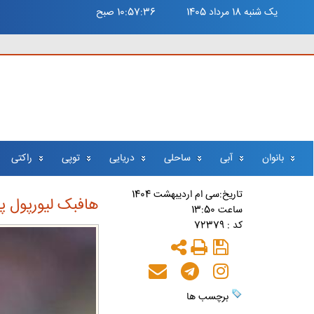
يک شنبه 18 مرداد 1405
10:57:37 صبح
بانوان
آبی
ساحلی
دریایی
توپی
راکتی
تاريخ:سی ام ارديبهشت 1404
هافبک لیورپول پ
ساعت 13:50
کد : 72379
برچسب ها