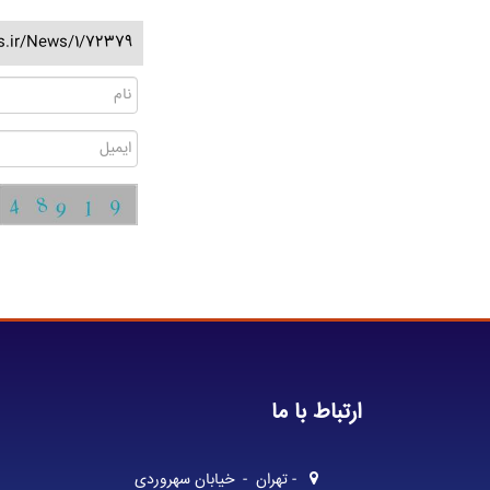
ss.ir/News/1/72379
ارتباط با ما
- تهران - خیابان سهروردی