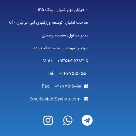
- خیابان بهار شیراز . پلاک 125
صاحب امتیاز: توسعه ورزشهای آبی ایرانیان - آبا
مدیر مسئول: سعیده وسمقی
سردبیر: مهندس محمد طالب زاده
Mob: 09351025983
Tel: 021-77515055
Fax: 021-77515055
Email:abia5@yahoo.com