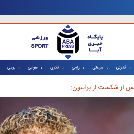
قدرتی
سرعتی
رزمی
فکری
هوایی
بومی
س از شکست از برایتون: